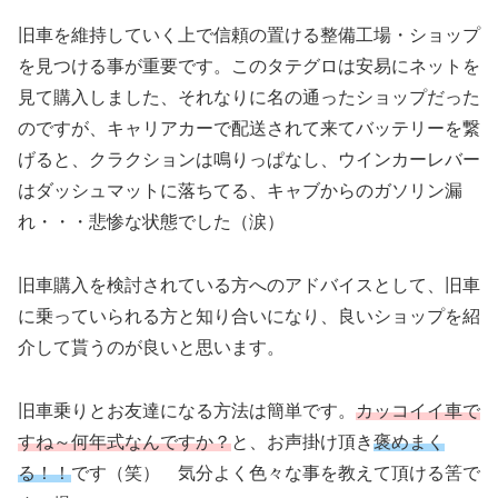
旧車を維持していく上で信頼の置ける整備工場・ショップ
を見つける事が重要です。このタテグロは安易にネットを
見て購入しました、それなりに名の通ったショップだった
のですが、キャリアカーで配送されて来てバッテリーを繋
げると、クラクションは鳴りっぱなし、ウインカーレバー
はダッシュマットに落ちてる、キャブからのガソリン漏
れ・・・悲惨な状態でした（涙）
旧車購入を検討されている方へのアドバイスとして、旧車
に乗っていられる方と知り合いになり、良いショップを紹
介して貰うのが良いと思います。
旧車乗りとお友達になる方法は簡単です。
カッコイイ車で
すね～何年式なんですか？
と、お声掛け頂き
褒めまく
る！！
です（笑） 気分よく色々な事を教えて頂ける筈で